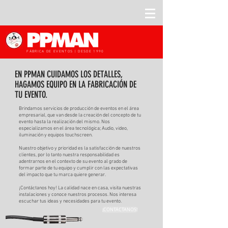
FÁBRICA DE EVENTOS | DESDE 1990
EN PPMAN CUIDAMOS LOS DETALLES,
HAGAMOS EQUIPO EN LA FABRICACIÓN DE
TU EVENTO.
Brindamos servicios de producción de eventos en el área
empresarial, que van desde la creación del concepto de tu
evento hasta la realización del mismo. Nos
especializamos en el área tecnológica; Audio, video,
iluminación y equipos touchscreen.
Nuestro objetivo y prioridad es la satisfacción de nuestros
clientes, por lo tanto nuestra responsabilidad es
adentrarnos en el contexto de su evento al grado de
formar parte de tu equipo y cumplir con las expectativas
del impacto que tu marca quiere generar.
¡Contáctanos hoy! La calidad nace en casa, visita nuestras
instalaciones y conoce nuestros procesos. Nos interesa
escuchar tus ideas y necesidades para tu evento.
¡CONTÁCTANOS!