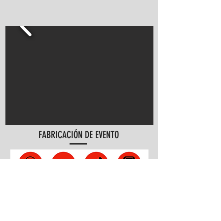
FABRICACIÓN DE EVENTO
Intercambio
Scouting del
Trazar el plan,
El proyecto
de información,
venue, conocer
dibujar la
cobra vida,
discutamos los
el terreno de
estrategia a
ejecución de tu
detalles del evento.
juego.
realizar
evento.
¡CONTÁCTANOS!